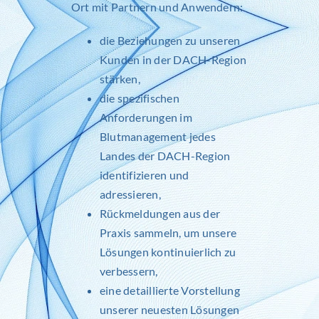
Ort mit Partnern und Anwendern:
die Beziehungen zu unseren
Kunden in der DACH-Region
stärken,
die spezifischen
Anforderungen im
Blutmanagement jedes
Landes der DACH-Region
identifizieren und
adressieren,
Rückmeldungen aus der
Praxis sammeln, um unsere
Lösungen kontinuierlich zu
verbessern,
eine detaillierte Vorstellung
unserer neuesten Lösungen