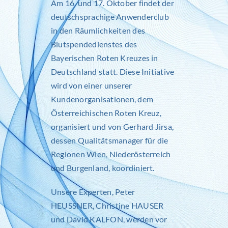
Am 16. und 17. Oktober findet der
deutschsprachige Anwenderclub
in den Räumlichkeiten des
Blutspendedienstes des
Bayerischen Roten Kreuzes in
Deutschland statt. Diese Initiative
wird von einer unserer
Kundenorganisationen, dem
Österreichischen Roten Kreuz,
organisiert und von Gerhard Jirsa,
dessen Qualitätsmanager für die
Regionen Wien, Niederösterreich
und Burgenland, koordiniert.
Unsere Experten,
Peter
HEUSSNER
,
Christine HAUSER
und
David KALFON
, werden vor