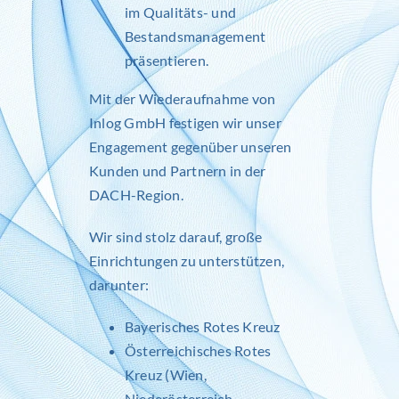
im Qualitäts- und
Bestandsmanagement
präsentieren.
Mit der Wiederaufnahme von
Inlog
GmbH festigen wir unser
Engagement gegenüber unseren
Kunden und Partnern in der
DACH-Region.
Wir sind stolz darauf, große
Einrichtungen zu unterstützen,
darunter:
Bayerisches Rotes Kreuz
Österreichisches Rotes
Kreuz (Wien,
Niederösterreich,