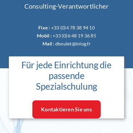
Consulting-Verantwortlicher
Fixe :
+33 (0)4 78 38 94 10
Mobil :
+33 (0)6 48 19 36 85
Mail :
dboulet@inlog.fr
Für jede Einrichtung die
passende
Spezialschulung
Kontaktieren Sie uns