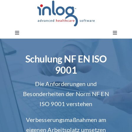
Skip
to
content
Toggle
Toggle
Navigation
Navigati
Über uns
Demo anfordern
Schulung NF EN ISO
9001
Unsere Produkte und Lösungen
Eine Ausbildung beantragen
Die Anforderungen und
Unser Schulungsangebot
Kundenbereich
Besonderheiten der Norm NF EN
ISO 9001 verstehen
Leistungen & Audits
Moonchase Portal
Verbesserungsmaßnahmen am
Inlog News
Auswirkungsanalysen von Dokumenten
eigenen Arbeitsplatz umsetzen