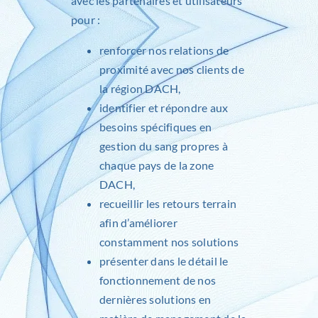
avec les partenaires et utilisateurs
pour :
renforcer nos relations de
proximité avec nos clients de
la région DACH,
identifier et répondre aux
besoins spécifiques en
gestion du sang propres à
chaque pays de la zone
DACH,
recueillir les retours terrain
afin d’améliorer
constamment nos solutions
présenter dans le détail le
fonctionnement de nos
dernières solutions en