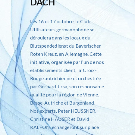
DACH
Les 16 et 17 octobre, le Club
Utilisateurs germanophone se
déroulera dans les locaux du
Blutspendedienst du Bayerischen
Roten Kreuz, en Allemagne. Cette
initiative, organisée par l’un de nos
établissements client, la Croix-
Rouge autrichienne et orchestrée
par Gerhard Jirsa, son responsable
qualité pour la région de Vienne,
Basse-Autriche et Burgenland.
Nos experts,
Peter HEUSSNER
,
Christine HAUSER
et
David
KALFON
, échangeront sur place