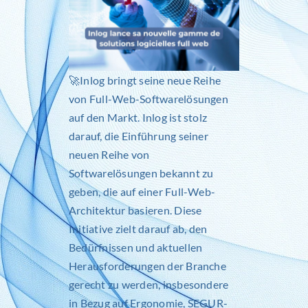
🚀
Inlog
bringt seine neue Reihe
von Full-Web-Softwarelösungen
auf den Markt.
Inlog
ist stolz
darauf, die Einführung seiner
neuen Reihe von
Softwarelösungen bekannt zu
geben, die auf einer Full-Web-
Architektur basieren. Diese
Initiative zielt darauf ab, den
Bedürfnissen und aktuellen
Herausforderungen der Branche
gerecht zu werden, insbesondere
in Bezug auf Ergonomie, SEGUR-