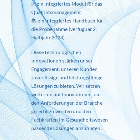
✅
ein integriertes Modul für das
Qualitätsmanagement
📚 ein integriertes Handbuch für
die Probenahme (verfügbar 2.
Halbjahr 2024)
Diese technologischen
Innovationen stärken unser
Engagement, unseren Kunden
zuverlässige und leistungsfähige
Lösungen zu bieten. Wir setzen
weiterhin auf Innovationen, um
den Anforderungen der Branche
gerecht zu werden und den
Fachkräften im Gesundheitswesen
passende Lösungen anzubieten.