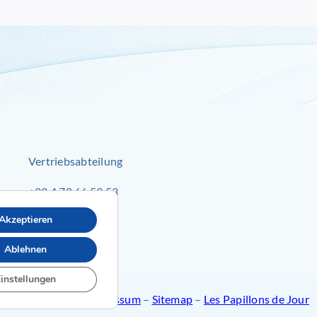
Vertriebsabteilung
+33 4 78 66 53 53
Akzeptieren
ventes@inlog.fr
Ablehnen
instellungen
© 2024 Inlog –
Impressum
–
Sitemap
–
Les Papillons de Jour