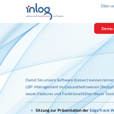
Skip
Über u
to
content
Demo 
Damit Sie unsere Software (besser) kennen lern
LBP-Management im Gesundheitswesen (Rezepte u
neuen Features und Funktionalitäten dieser Tools
Sitzung zur Präsentation der
EdgeTrack W