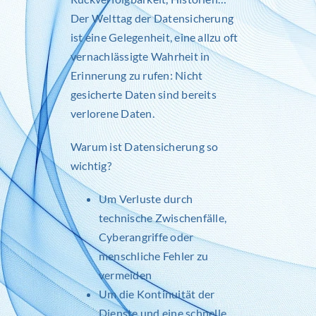
Der Welttag der Datensicherung
ist eine Gelegenheit, eine allzu oft
vernachlässigte Wahrheit in
Erinnerung zu rufen: Nicht
gesicherte Daten sind bereits
verlorene Daten.
Warum ist Datensicherung so
wichtig?
Um Verluste durch
technische Zwischenfälle,
Cyberangriffe oder
menschliche Fehler zu
vermeiden
Um die Kontinuität der
Dienste und eine schnelle