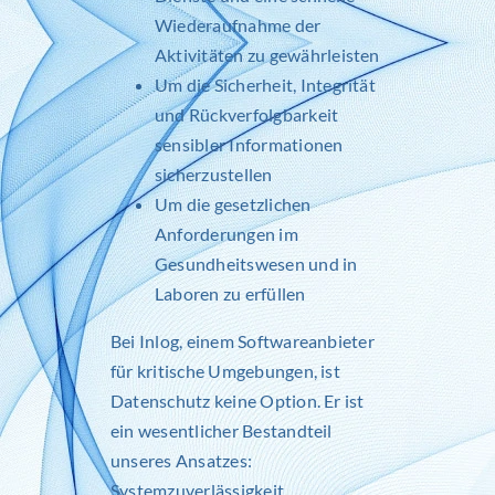
Wiederaufnahme der
Aktivitäten zu gewährleisten
Um die Sicherheit, Integrität
und Rückverfolgbarkeit
sensibler Informationen
sicherzustellen
Um die gesetzlichen
Anforderungen im
Gesundheitswesen und in
Laboren zu erfüllen
Bei
Inlog
, einem Softwareanbieter
für kritische Umgebungen, ist
Datenschutz keine Option. Er ist
ein wesentlicher Bestandteil
unseres Ansatzes:
Systemzuverlässigkeit,