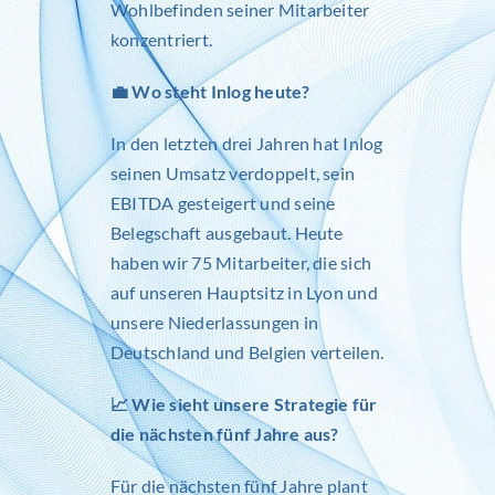
Wohlbefinden seiner Mitarbeiter
konzentriert.
💼 Wo steht
Inlog
heute?
In den letzten drei Jahren hat
Inlog
seinen Umsatz verdoppelt, sein
EBITDA gesteigert und seine
Belegschaft ausgebaut. Heute
haben wir 75 Mitarbeiter, die sich
auf unseren Hauptsitz in Lyon und
unsere Niederlassungen in
Deutschland und Belgien verteilen.
📈 Wie sieht unsere Strategie für
die nächsten fünf Jahre aus?
Für die nächsten fünf Jahre plant