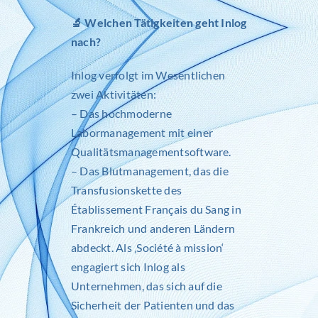
🔬 Welchen Tätigkeiten geht
Inlog
nach?
Inlog
verfolgt im Wesentlichen
zwei Aktivitäten:
– Das hochmoderne
Labormanagement mit einer
Qualitätsmanagementsoftware.
– Das Blutmanagement, das die
Transfusionskette des
Établissement Français du Sang
in
Frankreich und anderen Ländern
abdeckt. Als ‚Société à mission‘
engagiert sich Inlog als
Unternehmen, das sich auf die
Sicherheit der Patienten und das