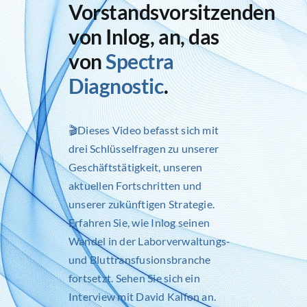
Vorstandsvorsitzenden
von Inlog, an, das
von
Spectra
Diagnostic
.
🎬Dieses Video befasst sich mit
drei Schlüsselfragen zu unserer
Geschäftstätigkeit, unseren
aktuellen Fortschritten und
unserer zukünftigen Strategie.
Erfahren Sie, wie
Inlog
seinen
Wandel in der Laborverwaltungs-
und Bluttransfusionsbranche
fortsetzt. Sehen Sie sich ein
Interview mit David Kalfon an.