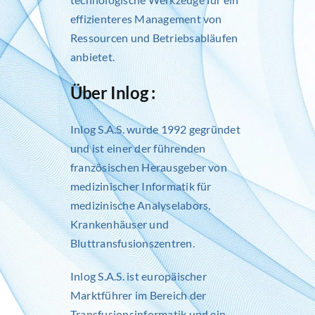
effizienteres Management von
Ressourcen und Betriebsabläufen
anbietet.
Über Inlog :
Inlog S.A.S. wurde 1992 gegründet
und ist einer der führenden
französischen Herausgeber von
medizinischer Informatik für
medizinische Analyselabors,
Krankenhäuser und
Bluttransfusionszentren.
Inlog S.A.S. ist europäischer
Marktführer im Bereich der
Transfusionsinformatik und ein