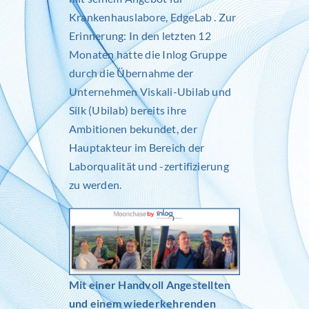
Krankenhauslabore,
EdgeLab
. Zur
Erinnerung: In den letzten 12
Monaten hatte die Inlog Gruppe
durch die Übernahme der
Unternehmen Viskali-Ubilab und
Silk (Ubilab) bereits ihre
Ambitionen bekundet, der
Hauptakteur im Bereich der
Laborqualität und -zertifizierung
zu werden.
Mit einer Handvoll Angestellten
und einem wiederkehrenden