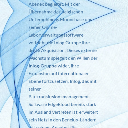
Abenex begleitet. Mit der
Übernahme des belgischen
Unternehmens Moonchase und
seiner
Online-
Laborverwaltungssoftware
vollzieht die Inlog Gruppe ihre
dritte Akquisition. Dieses externe
Wachstum spiegelt den Willen der
Inlog-Gruppe
wider, ihre
Expansion auf internationaler
Ebene fortzusetzen. Inlog, das mit
seiner
Bluttransfusionsmanagement-
Software
EdgeBlood
bereits stark
im Ausland vertreten ist, erweitert
sein Netz in den Benelux-Ländern
mit seinem Angebot für