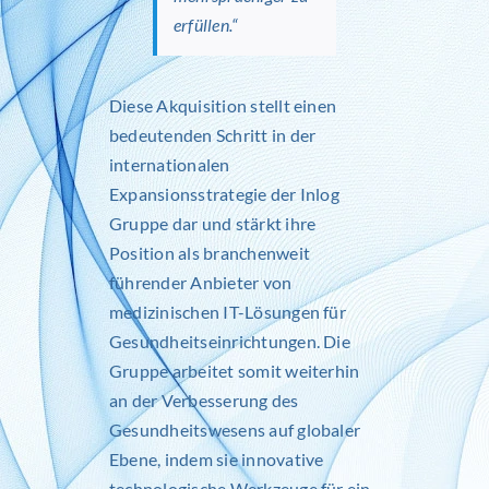
erfüllen.“
Diese Akquisition stellt einen
bedeutenden Schritt in der
internationalen
Expansionsstrategie der Inlog
Gruppe dar und stärkt ihre
Position als branchenweit
führender Anbieter von
medizinischen IT-Lösungen für
Gesundheitseinrichtungen. Die
Gruppe arbeitet somit weiterhin
an der Verbesserung des
Gesundheitswesens auf globaler
Ebene, indem sie innovative
technologische Werkzeuge für ein