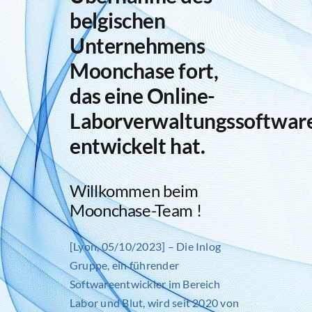
belgischen
Unternehmens
Moonchase fort,
das eine Online-
Laborverwaltungssoftwar
entwickelt hat.
Willkommen beim
Moonchase-Team !
[Lyon, 05/10/2023] – Die Inlog
Gruppe, ein führender
Softwareentwickler im Bereich
Labor und Blut, wird seit 2020 von