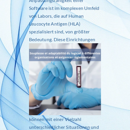
Anpassungsfähigkeit einer
Software ist im komplexen Umfeld
von Labors, die auf Human
Leucocyte Antigen (HLA)
spezialisiert sind, von größter
Bedeutung.
Diese Einrichtungen
können mit einer Vielzahl
unterschiedlicher Situationen und