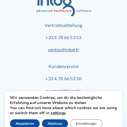
Vertriebsabteilung
+33 4 78 66 53 53
ventes@inlog.fr
Kundenservice
+33 4 78 66 53 50
support@inlog.fr
Wir verwenden Cookies, um dir die bestmögliche
Erfahrung auf unserer Website zu bieten.
You can find out more about which cookies we are using
or switch them off in
settings
.
© 2024 Inlog –
Impressum
–
Sitemap
–
Les Papillons de
Akzeptieren
Ablehnen
Einstellungen