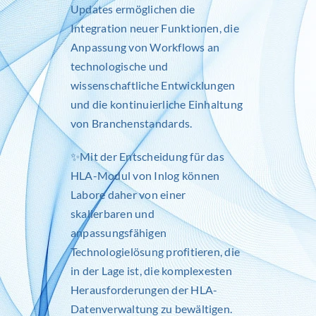
Updates ermöglichen die
Integration neuer Funktionen, die
Anpassung von Workflows an
technologische und
wissenschaftliche Entwicklungen
und die kontinuierliche Einhaltung
von Branchenstandards.
✨Mit der Entscheidung für das
HLA-Modul von
Inlog
können
Labore daher von einer
skalierbaren und
anpassungsfähigen
Technologielösung profitieren, die
in der Lage ist, die komplexesten
Herausforderungen der HLA-
Datenverwaltung zu bewältigen.