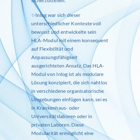
sicherzustellen.
✨
Inlog
war sich dieser
unterschiedlicher Kontexte voll
bewusst und entwickelte sein
HLA-Modul mit einem konsequent
auf Flexibilität und
Anpassungsfähigkeit
ausgerichteten Ansatz. Das HLA-
Modul von
Inlog
ist als modulare
Lösung konzipiert, die sich nahtlos
in verschiedene organisatorische
Umgebungen einfügen kann, sei es
in Krankenhaus- oder
Universitätslaboren oder in
privaten Laboren. Diese
Modularität ermöglicht eine