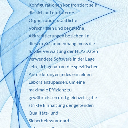
Konfigurationen konfrontiert sein,
die sich auf die interne
Organisation, staatliche
Vorschriften und berufliche
Akkreditierungen beziehen. In
diesem Zusammenhang muss die
für die Verwaltung der HLA-Daten
verwendete Software in der Lage
sein, sich genau an die spezifischen
Anforderungen jedes einzelnen
Labors anzupassen, um eine
maximale Effizienz zu
gewährleisten und gleichzeitig die
strikte Einhaltung der geltenden
Qualitäts- und
Sicherheitsstandards