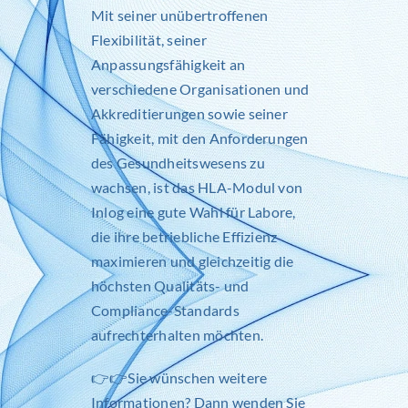
Mit seiner unübertroffenen
Flexibilität, seiner
Anpassungsfähigkeit an
verschiedene Organisationen und
Akkreditierungen sowie seiner
Fähigkeit, mit den Anforderungen
des Gesundheitswesens zu
wachsen, ist das HLA-Modul von
Inlog
eine gute Wahl für Labore,
die ihre betriebliche Effizienz
maximieren und gleichzeitig die
höchsten Qualitäts- und
Compliance-Standards
aufrechterhalten möchten.
👉👉Sie wünschen weitere
Informationen? Dann wenden Sie