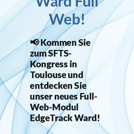
Ward Full
Web!
Inlog stellt ein
Kontakt
📢
Kommen Sie
zum SFTS-
Kongress in
Toulouse und
entdecken Sie
unser neues Full-
Web-Modul
EdgeTrack Ward!