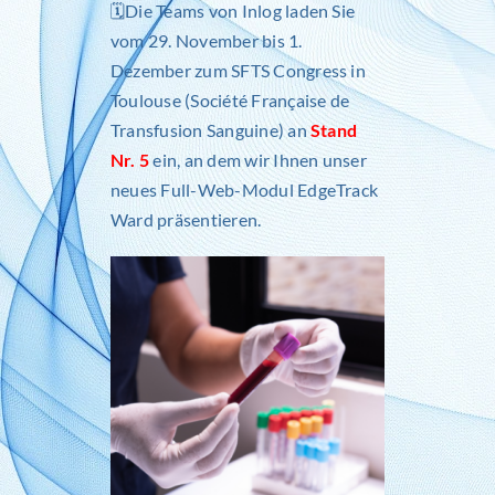
🗓️Die Teams von Inlog laden Sie
vom 29. November bis 1.
Dezember zum
SFTS Congress in
Toulouse
(Société Française de
Transfusion Sanguine) an
Stand
Nr. 5
ein, an dem wir Ihnen unser
neues Full-Web-
Modul EdgeTrack
Ward
präsentieren.