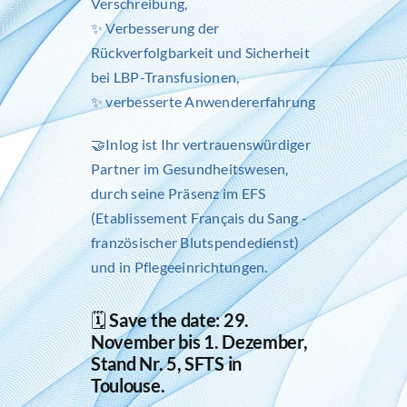
Verschreibung,
✨ Verbesserung der
Rückverfolgbarkeit und Sicherheit
bei LBP-Transfusionen,
✨ verbesserte Anwendererfahrung
🤝Inlog ist Ihr vertrauenswürdiger
Partner im Gesundheitswesen,
durch seine Präsenz im EFS
(Etablissement Français du Sang -
französischer Blutspendedienst)
und in Pflegeeinrichtungen.
🗓️
Save the date: 29.
November bis 1. Dezember,
Stand Nr. 5, SFTS in
Toulouse.