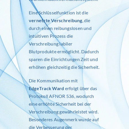
Eine Schlüsselfunktion ist die
vernetzte Verschreibung
, die
durch einen reibungslosen und
intuitiven Prozess die
Verschreibung labiler
Blutprodukte ermöglicht. Dadurch
sparen die Einrichtungen Zeit und
erhöhen gleichzeitig die Sicherheit.
Die Kommunikation mit
EdgeTrack Ward
erfolgt über das
Protokoll AFNOR 536, wodurch
eine erhöhte Sicherheit bei der
Verschreibung gewährleistet wird.
Besonderes Augenmerk wurde auf
die Verbesserung der