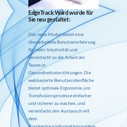
EdgeTrack Ward wurde für
Sie neu gestaltet:
Das neue Modul bietet eine
überarbeitete Benutzererfahrung
für mehr Intuitivität und
vereinfacht so die Arbeit der
Teams in
Gesundheitseinrichtungen. Die
webbasierte Benutzeroberfläche
bietet optimale Ergonomie, um
Transfusionsprozesse einfacher
und sicherer zu machen, und
vereinfacht den Austausch mit
dem
Krankenhausinformationssystem.