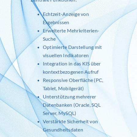
Echtzeit-Anzeige von
Ergebnissen
Erweiterte Mehrkriterien-
Suche
Optimierte Darstellung mit
visuellen Indikatoren
Integration in das KIS über
kontextbezogenen Aufruf
Responsive Oberfläche (PC,
Tablet, Mobilgerät)
Unterstützung mehrerer
Datenbanken (Oracle, SQL
Server, MySQL)
Verstärkte Sicherheit von
Gesundheitsdaten