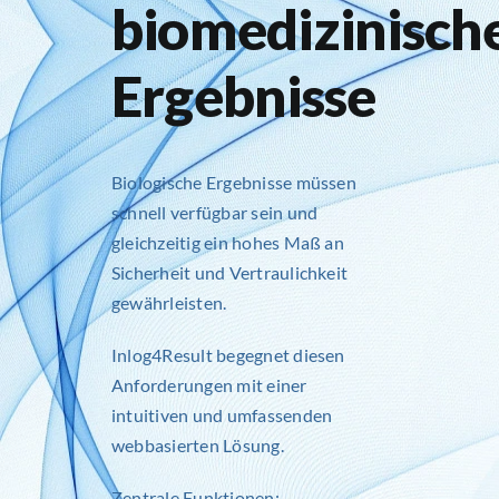
biomedizinisch
Ergebnisse
Biologische Ergebnisse müssen
schnell verfügbar sein und
gleichzeitig ein hohes Maß an
Sicherheit und Vertraulichkeit
gewährleisten.
Inlog4Result
begegnet diesen
Anforderungen mit einer
intuitiven und umfassenden
webbasierten Lösung.
Zentrale Funktionen: