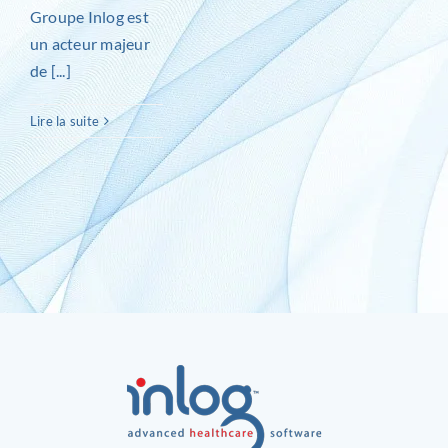
Groupe Inlog est
un acteur majeur
Inlog recrute
de [...]
Contact
Lire la suite