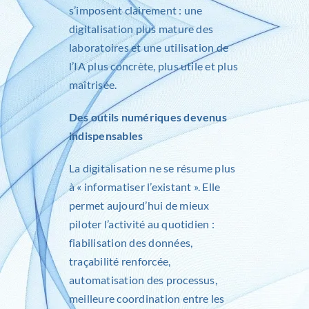
s’imposent clairement : une
digitalisation plus mature des
laboratoires et une utilisation de
l’IA plus concrète, plus utile et plus
maîtrisée.
Des outils numériques devenus
indispensables
La digitalisation ne se résume plus
à « informatiser l’existant ». Elle
permet aujourd’hui de mieux
piloter l’activité au quotidien :
fiabilisation des données,
traçabilité renforcée,
automatisation des processus,
meilleure coordination entre les