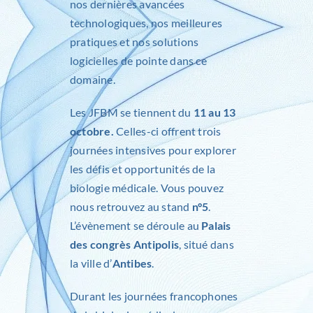
nos dernières avancées
technologiques, nos meilleures
pratiques et nos solutions
logicielles de pointe dans ce
domaine.
Les JFBM se tiennent du
11 au 13
octobre.
Celles-ci offrent trois
journées intensives pour explorer
les défis et opportunités de la
biologie médicale. Vous pouvez
nous retrouvez au stand
n°5
.
L’évènement se déroule au
Palais
des congrès Antipolis
, situé dans
la ville d’
Antibes
.
Durant les
journées francophones