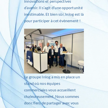
innovations et perspectives
d’avenir. Il s’agit d’une opportunité
inestimable. Et bien sûr, Inlog est là
pour participer à cet évènement !
Le groupe
Inlog
a mis en place un
stand où nos équipes
commerciales vous accueillent
chaleureusement. Nous sommes
donc fiers de partager avec vous