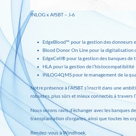
INLOG x AfSBT – J‑6
EdgeBlood
™ pour la gestion des donneurs 
Blood Donor On Line
pour la digitalisation
EdgeCell
® pour la gestion des banques de ti
HLA
pour la gestion de l’histocompatibilité
INLOG4QMS
pour le management de la qual
Notre présence à l’AfSBT s’inscrit dans une ambi
robustes, plus sûrs et mieux connectés à travers l
Nous serons ravis d’échanger avec les banques de s
transplantation d’organes, ainsi que toutes les org
Rendez-vous à Windhoek.