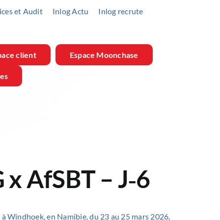
ices et Audit
Inlog Actu
Inlog recrute
ace client
Espace Moonchase
res
 x AfSBT – J‑6
 à Windhoek, en Namibie, du 23 au 25 mars 2026,