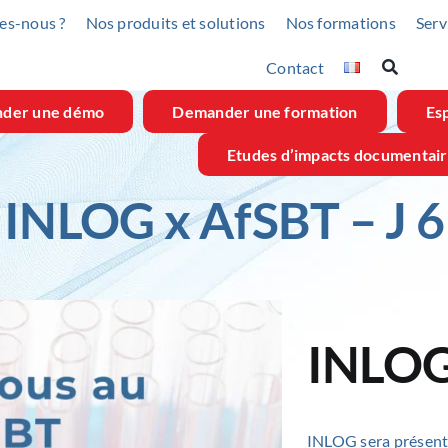
es-nous ?
Nos produits et solutions
Nos formations
Serv
Contact
der une démo
Demander une formation
Esp
Etudes d’impacts documentai
INLOG x AfSBT – J 6
INLOG
INLOG
sera présent