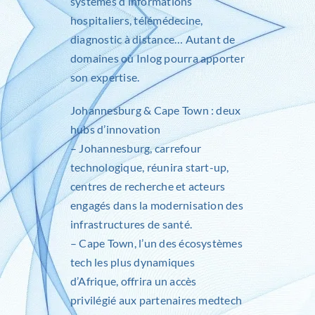
systèmes d’informations
hospitaliers, télémédecine,
diagnostic à distance… Autant de
domaines où Inlog pourra apporter
son expertise.
Johannesburg & Cape Town : deux
hubs d’innovation
– Johannesburg, carrefour
technologique, réunira start-up,
centres de recherche et acteurs
engagés dans la modernisation des
infrastructures de santé.
– Cape Town, l’un des écosystèmes
tech les plus dynamiques
d’Afrique, offrira un accès
privilégié aux partenaires medtech