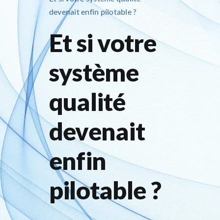
devenait enfin pilotable ?
Et si votre
système
qualité
devenait
enfin
pilotable ?