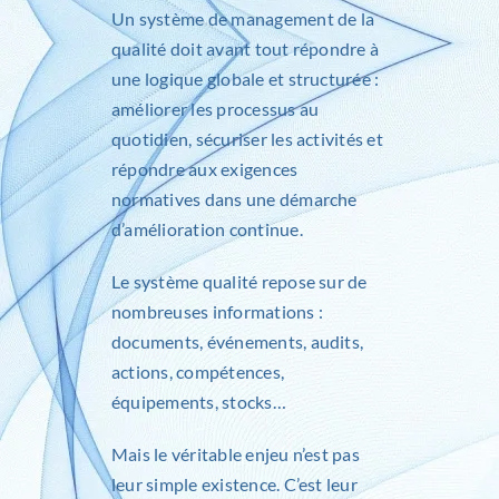
Un système de management de la
qualité doit avant tout répondre à
une logique globale et structurée :
améliorer les processus au
quotidien, sécuriser les activités et
répondre aux exigences
normatives dans une démarche
d’amélioration continue.
Le système qualité repose sur de
nombreuses informations :
documents, événements, audits,
actions, compétences,
équipements, stocks…
Mais le véritable enjeu n’est pas
leur simple existence. C’est leur