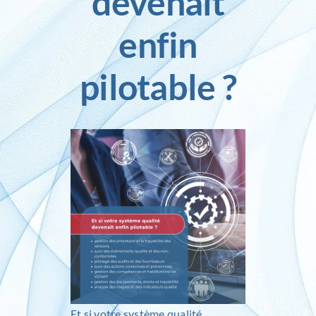
devenait
enfin
Inlog recrute
pilotable ?
Contact
Et si votre système qualité