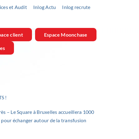
ices et Audit
Inlog Actu
Inlog recrute
ace client
Espace Moonchase
res
TS
!
ès – Le Square à Bruxelles accueillera 1000
s pour échanger autour de la transfusion