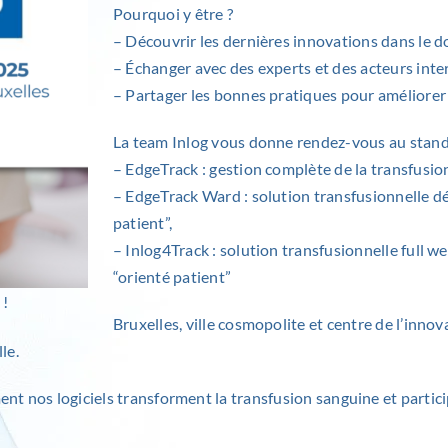
Pourquoi y être ?
– Découvrir les dernières innovations dans le 
– Échanger avec des experts et des acteurs int
– Partager les bonnes pratiques pour améliorer 
La team
Inlog
vous donne rendez-vous au stand 
–
EdgeTrack
: gestion complète de la transfusi
–
EdgeTrack Ward
: solution transfusionnelle d
patient”,
–
Inlog4Track
: solution transfusionnelle full w
“orienté patient”
 !
Bruxelles, ville cosmopolite et centre de l’inno
le.
 nos logiciels transforment la transfusion sanguine et particip