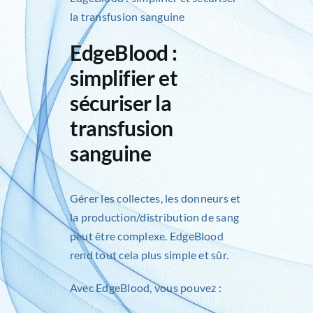
la transfusion sanguine
EdgeBlood :
simplifier et
sécuriser la
transfusion
sanguine
Gérer les collectes, les donneurs et
la production/distribution de sang
peut être complexe. EdgeBlood
rend tout cela plus simple et sûr.
Avec
EdgeBlood
, vous pouvez :