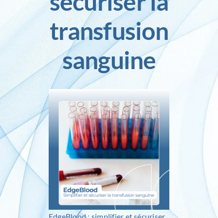
sécuriser la
transfusion
Inlog recrute
sanguine
Contact
EdgeBlood : simplifier et sécuriser