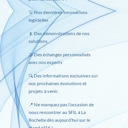
💡 Nos dernières innovations
logicielles
📱 Des démonstrations de nos
solutions
🤝 Des échanges personnalisés
avec nos experts
🔍 Des informations exclusives sur
nos prochaines évolutions et
projets à venir.
📍 Ne manquez pas l’occasion de
nous rencontrer au
SFIL
à La
Rochelle dès aujourd’hui sur le
stand n°16 !