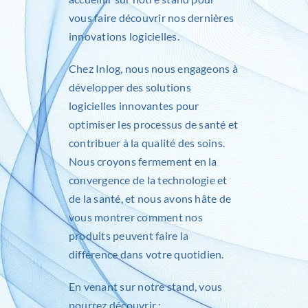
vous faire découvrir nos dernières
innovations logicielles.
Chez
Inlog
, nous nous engageons à
développer des solutions
logicielles innovantes pour
optimiser les processus de santé et
contribuer à la qualité des soins.
Nous croyons fermement en la
convergence de la technologie et
de la santé, et nous avons hâte de
vous montrer comment nos
produits peuvent faire la
différence dans votre quotidien.
En venant sur notre stand, vous
pourrez découvrir :