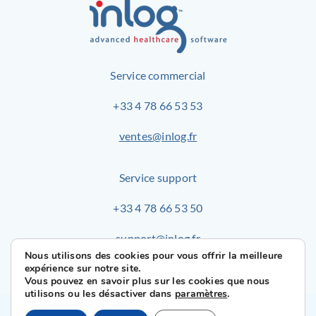
Service commercial
+33 4 78 66 53 53
ventes@inlog.fr
Service support
+33 4 78 66 53 50
support@inlog.fr
Nous utilisons des cookies pour vous offrir la meilleure
expérience sur notre site.
Vous pouvez en savoir plus sur les cookies que nous
utilisons ou les désactiver dans
paramètres
.
© 2026 Inlog –
Mentions Légales
–
Plan du site
–
Les