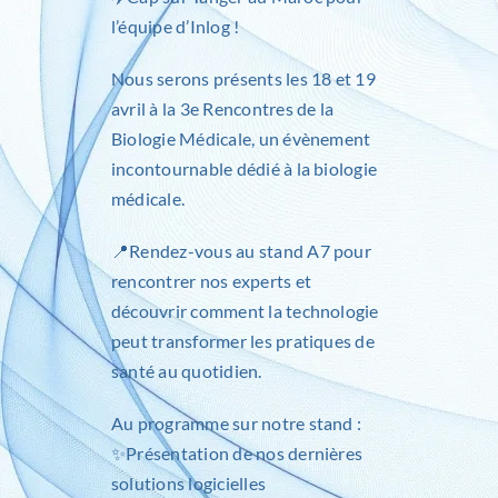
l’équipe d’
Inlog
!
Nous serons présents les 18 et 19
avril à la 3e Rencontres de la
Biologie Médicale, un évènement
incontournable dédié à la biologie
médicale.
📍Rendez-vous au stand A7 pour
rencontrer nos experts et
découvrir comment la technologie
peut transformer les pratiques de
santé au quotidien.
Au programme sur notre stand :
✨Présentation de nos dernières
solutions logicielles