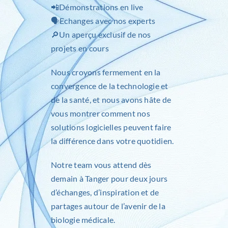
📲Démonstrations en live
🗣Echanges avec nos experts
🔎Un aperçu exclusif de nos
projets en cours
Nous croyons fermement en la
convergence de la technologie et
de la santé, et nous avons hâte de
vous montrer comment nos
solutions logicielles peuvent faire
la différence dans votre quotidien.
Notre team vous attend dès
demain à Tanger pour deux jours
d’échanges, d’inspiration et de
partages autour de l’avenir de la
biologie médicale.