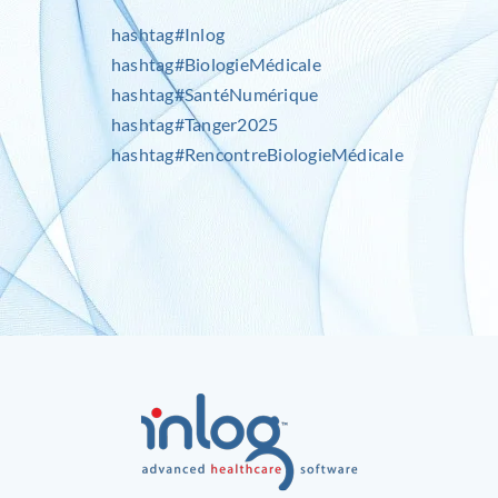
hashtag
#
Inlog
hashtag
#
BiologieMédicale
hashtag
#
SantéNumérique
hashtag
#
Tanger2025
hashtag
#
RencontreBiologieMédicale