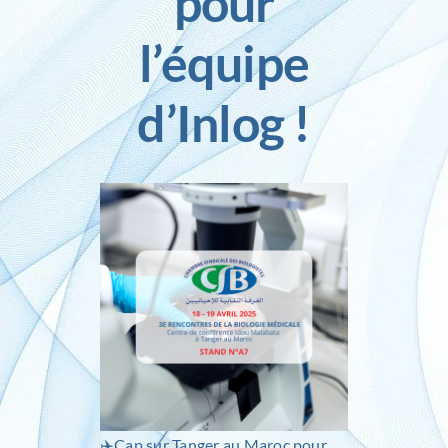
pour
l’équipe
Inlog recrute
d’Inlog !
Contact
✈️Cap sur Tanger au Maroc pour